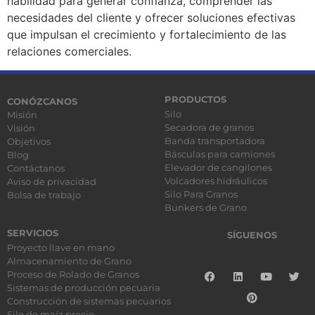
habilidad para generar confianza, comprender las
necesidades del cliente y ofrecer soluciones efectivas
que impulsan el crecimiento y fortalecimiento de las
relaciones comerciales.
PRODUCTOS
CONÓZCANOS
Silo
Misión
Secadora de granos
Visión
Banda transportadora
Objetivos
Básculas para camiones
Blog
Elevador de cangilones
Contáctanos
Volcadores hidráulicos
Aviso de privacidad
Silo Para Granos
Bolsa de trabajo
Bunkers de Grano
SERVICIOS
SÍGUENOS
Proyecto llave en mano
Almacenamiento de Grano
Proceso de Rolado de Granos
Sistemas de producción pecuaria
Construcción de sistemas pecuarios
Silo de maíz precio