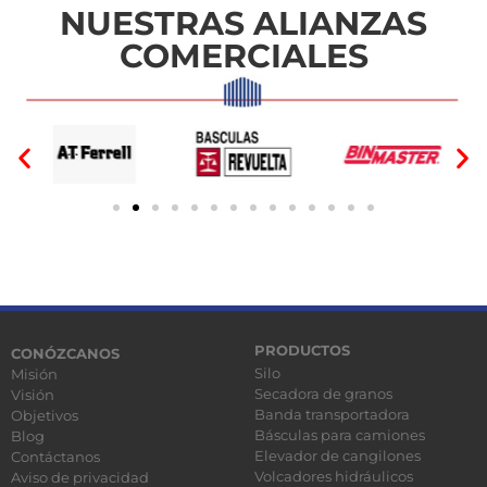
NUESTRAS ALIANZAS
COMERCIALES
PRODUCTOS
CONÓZCANOS
Silo
Misión
Secadora de granos
Visión
Banda transportadora
Objetivos
Básculas para camiones
Blog
Elevador de cangilones
Contáctanos
Volcadores hidráulicos
Aviso de privacidad