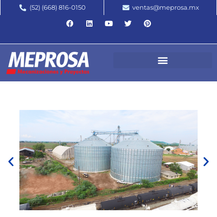
(52) (668) 816-0150
ventas@meprosa.mx