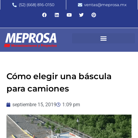
(52) (668) 816-0150
ventas@meprosa.mx
Cómo elegir una báscula
para camiones
septiembre 15, 2019
1:09 pm