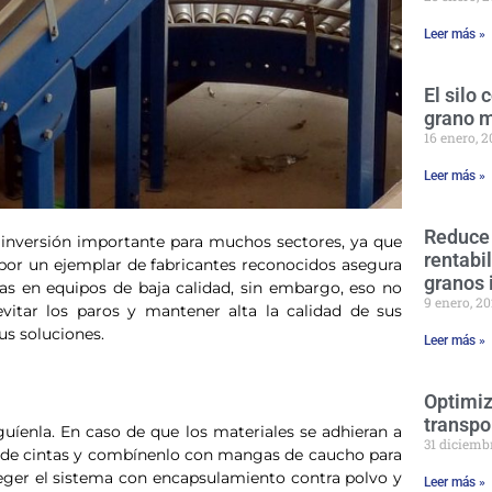
Leer más »
El silo
grano 
16 enero, 
Leer más »
Reduce
 inversión importante para muchos sectores, ya que
rentabi
por un ejemplar de fabricantes reconocidos asegura
granos 
das en equipos de baja calidad, sin embargo, eso no
9 enero, 2
itar los paros y mantener alta la calidad de sus
s soluciones.
Leer más »
Optimiz
transpo
guíenla. En caso de que los materiales se adhieran a
31 diciemb
es de cintas y combínenlo con mangas de caucho para
teger el sistema con encapsulamiento contra polvo y
Leer más »