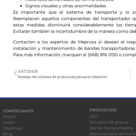
Signos visuales y otras anormalidades.
Es importante que el sistema de transporte y la z
Reemplacen aquellos componentes del transportador qu
estas medidas disminuirá considerablemente los tiemp
Evitarán también la incertidumbre de la manera como deb
Contacten a los expertos de Meprosa si desean el resp
instalación y mantenimiento de bandas transportadora
Para más información, marquen al (668) 816 0150 o compl
ANTERIOR
Ventajas del sistema de producción pecuario intensivo
PRODUCTOS
CONÓZCANOS
Silo
Misión
Secadora de granos
Visión
Banda transportadora
Objetivos
Básculas para camione
Blog