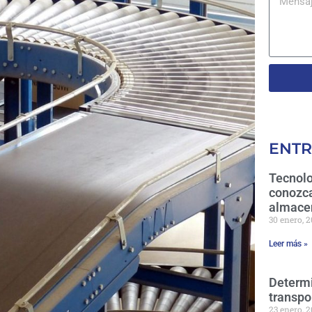
ENTR
Tecnolo
conozca
almace
30 enero, 
Leer más »
Determi
transpo
23 enero, 