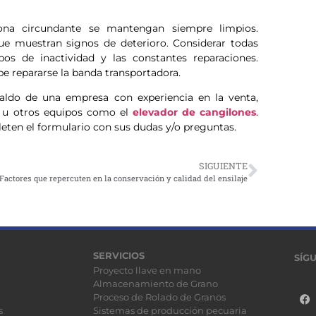
ona circundante se mantengan siempre limpios.
e muestran signos de deterioro. Considerar todas
os de inactividad y las constantes reparaciones.
e repararse la banda transportadora.
aldo de una empresa con experiencia en la venta,
s u otros equipos como el
elevador de cangilones
.
eten el formulario con sus dudas y/o preguntas.
SIGUIENTE
Factores que repercuten en la conservación y calidad del ensilaje
SERVICIOS
SÍG
Proyecto llave en mano
Almacenamiento de Grano
Proceso de Rolado de Granos
s
Sistemas de producción pecuaria