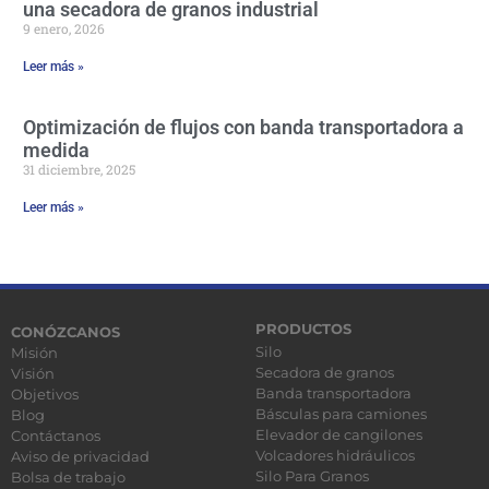
una secadora de granos industrial
9 enero, 2026
Leer más »
Optimización de flujos con banda transportadora a
medida
31 diciembre, 2025
Leer más »
PRODUCTOS
CONÓZCANOS
Silo
Misión
Secadora de granos
Visión
Banda transportadora
Objetivos
Básculas para camiones
Blog
Elevador de cangilones
Contáctanos
Volcadores hidráulicos
Aviso de privacidad
Silo Para Granos
Bolsa de trabajo