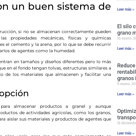
on un buen sistema de
Leer más »
El silo
nstrucción, si no se almacenan correctamente pueden
grano 
 las propiedades mecánicas, físicas y químicas
16 enero, 
s el cemento y la arena, por lo que se debe recurrir
Leer más »
larlos de agentes como la humedad.
ntran en tamaños y diseños diferentes pero lo más
Reduce
ue en el fondo tengan tolvas, estructuras similares a
rentabi
o de los materiales que almacenen y facilitar una
granos 
9 enero, 2
 opción
Leer más »
te para almacenar productos a granel y aunque
Optimiz
roductos de actividades agrícolas, como los granos,
transpo
ara aislar sus materiales y productos de agentes que
31 diciemb
Leer más »