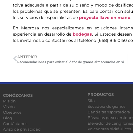
tolva adecuada a partir de su diseño y modo de dosifica
los problemas que se presenten. Es para contar con sol
los servicios de especialistas de
proyecto llave en mano
.
En Meprosa nos especializamos en soluciones integ
experiencia en desarrollo de
bodegas
.
Si ustedes desean 
los invitamos a contactarnos al teléfono (668) 816 0150 
ANTERIOR
Recomendaciones para evitar el daño de granos almacenados en silos
PRODUCTOS
CONÓZCANOS
Silo
Misión
Secadora de granos
Visión
Banda transportadora
Objetivos
Básculas para camione
Blog
Elevador de cangilones
Contáctanos
Volcadores hidráulicos
Aviso de privacidad