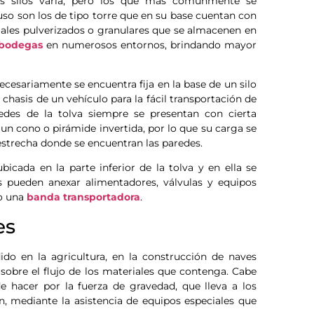
 silos varía, pero los que más comúnmente se
uso son los de tipo torre que en su base cuentan con
iales pulverizados o granulares que se almacenen en
bodegas
en numerosos entornos, brindando mayor
cesariamente se encuentra fija en la base de un silo
 chasis de un vehículo para la fácil transportación de
redes de la tolva siempre se presentan con cierta
 un cono o pirámide invertida, por lo que su carga se
 estrecha donde se encuentran las paredes.
icada en la parte inferior de la tolva y en ella se
 pueden anexar alimentadores, válvulas y equipos
mo una
banda transportadora
.
es
ido en la agricultura, en la construcción de naves
 sobre el flujo de los materiales que contenga. Cabe
 hacer por la fuerza de gravedad, que lleva a los
n, mediante la asistencia de equipos especiales que