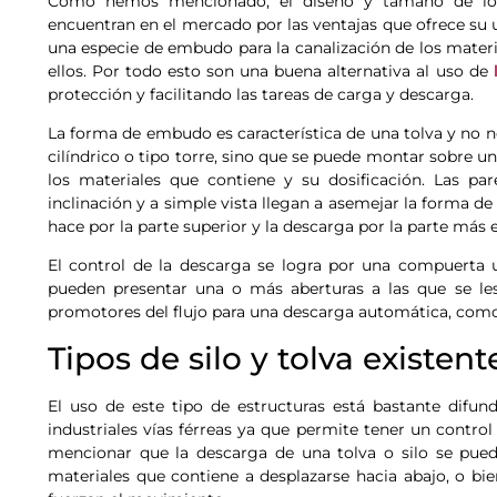
Como hemos mencionado, el diseño y tamaño de los
encuentran en el mercado por las ventajas que ofrece su 
una especie de embudo para la canalización de los mater
ellos. Por todo esto son una buena alternativa al uso de
protección y facilitando las tareas de carga y descarga.
La forma de embudo es característica de una tolva y no ne
cilíndrico o tipo torre, sino que se puede montar sobre un
los materiales que contiene y su dosificación. Las pa
inclinación y a simple vista llegan a asemejar la forma de
hace por la parte superior y la descarga por la parte más
El control de la descarga se logra por una compuerta ub
pueden presentar una o más aberturas a las que se les
promotores del flujo para una descarga automática, co
Tipos de silo y tolva existent
El uso de este tipo de estructuras está bastante difund
industriales vías férreas ya que permite tener un control
mencionar que la descarga de una tolva o silo se puede
materiales que contiene a desplazarse hacia abajo, o bie