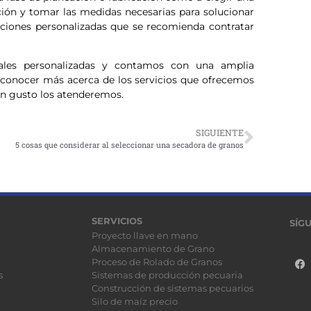
ción y tomar las medidas necesarias para solucionar
uciones personalizadas que se recomienda contratar
rales personalizadas y contamos con una amplia
conocer más acerca de los servicios que ofrecemos
con gusto los atenderemos.
SIGUIENTE
5 cosas que considerar al seleccionar una secadora de granos
SERVICIOS
SÍG
Proyecto llave en mano
Almacenamiento de Grano
Proceso de Rolado de Granos
s
Sistemas de producción pecuaria
Construcción de sistemas pecuarios
Silo de maíz precio