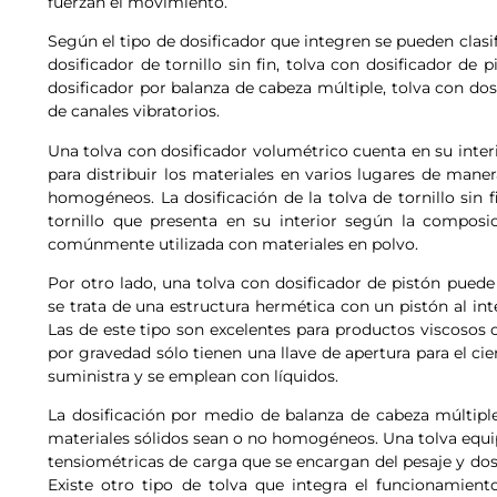
fuerzan el movimiento.
Según el tipo de dosificador que integren se pueden clasif
dosificador de tornillo sin fin, tolva con dosificador de 
dosificador por balanza de cabeza múltiple, tolva con dosi
de canales vibratorios.
Una tolva con dosificador volumétrico cuenta en su inter
para distribuir los materiales en varios lugares de mane
homogéneos. La dosificación de la tolva de tornillo sin 
tornillo que presenta en su interior según la composi
comúnmente utilizada con materiales en polvo.
Por otro lado, una tolva con dosificador de pistón puede
se trata de una estructura hermética con un pistón al int
Las de este tipo son excelentes para productos viscosos o
por gravedad sólo tienen una llave de apertura para el cie
suministra y se emplean con líquidos.
La dosificación por medio de balanza de cabeza múltiple
materiales sólidos sean o no homogéneos. Una tolva equip
tensiométricas de carga que se encargan del pesaje y dosi
Existe otro tipo de tolva que integra el funcionamiento 