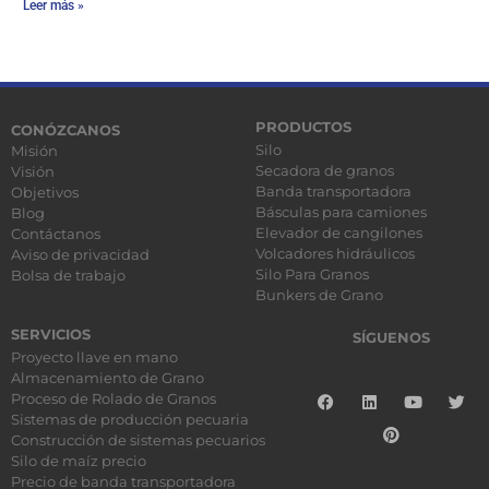
Leer más »
PRODUCTOS
CONÓZCANOS
Silo
Misión
Secadora de granos
Visión
Banda transportadora
Objetivos
Básculas para camiones
Blog
Elevador de cangilones
Contáctanos
Volcadores hidráulicos
Aviso de privacidad
Silo Para Granos
Bolsa de trabajo
Bunkers de Grano
SERVICIOS
SÍGUENOS
Proyecto llave en mano
Almacenamiento de Grano
Proceso de Rolado de Granos
Sistemas de producción pecuaria
Construcción de sistemas pecuarios
Silo de maíz precio
Precio de banda transportadora