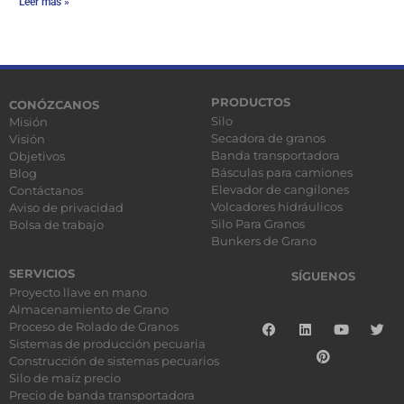
Leer más »
PRODUCTOS
CONÓZCANOS
Silo
Misión
Secadora de granos
Visión
Banda transportadora
Objetivos
Básculas para camiones
Blog
Elevador de cangilones
Contáctanos
Volcadores hidráulicos
Aviso de privacidad
Silo Para Granos
Bolsa de trabajo
Bunkers de Grano
SERVICIOS
SÍGUENOS
Proyecto llave en mano
Almacenamiento de Grano
Proceso de Rolado de Granos
Sistemas de producción pecuaria
Construcción de sistemas pecuarios
Silo de maíz precio
Precio de banda transportadora