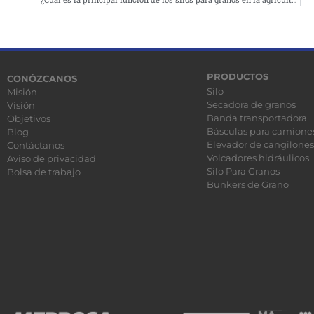
PRODUCTOS
CONÓZCANOS
Silo
Misión
Secadora de granos
Visión
Banda transportadora
Objetivos
Básculas para camione
Blog
Elevador de cangilones
Contáctanos
Volcadores hidráulicos
Aviso de privacidad
Silo Para Granos
Bolsa de trabajo
Bunkers de Grano