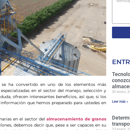
ENTR
Tecnolo
conozca
se ha convertido en uno de los elementos más
almace
 especializadas en el sector del manejo, selección y
30 enero, 
uda, ofrecen interesantes beneficios, así que, si los
Leer más »
a información que hemos preparado para ustedes en
Determi
narias en el sector del
almacenamiento de granos
transpo
ilones, debemos decir que, pese a ser capaces en su
23 enero, 