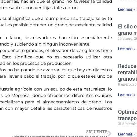
 además, hacían que el grano no tuviese la calidad
nteresantes, con ventajas tales como:
Leer más »
cual significa que al cumplir con su trabajo se evita
ual es posible obtener un grano de excelente calidad
El silo
grano 
 la labor, los elevadores han sido especialmente
16 enero, 
jando y subiendo sin ningún inconveniente.
Leer más »
 pequeños o grandes, el elevador de cangilones tiene
 Esto significa que no es necesario utilizar otra
dad en los procesos de producción.
Reduce
ños no ha parado de avanzar, es que hoy en día estos
rentabi
ra llevar a cabo el trabajo, por lo que este es uno de
granos 
9 enero, 2
stria agrícola con un equipo de esta naturaleza, lo
Leer más »
os de Meprosa, donde ofrecemos diferentes equipos
pecializada para el almacenamiento de grano. Los
 con mayor detalle las características de nuestros
Optimiz
transpo
31 diciemb
SIGUIENTE
Leer más »
Principales componentes de los elevadores de cangilones