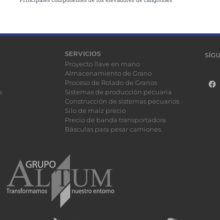
SERVICIOS
SÍG
Proyecto llave en mano
Almacenamiento de Grano
Proceso de Rolado de Granos
s
Sistemas de producción pecuaria
Construcción de sistemas pecuarios
Silo de maíz precio
Precio de banda transportadora
Básculas para pesar camiones