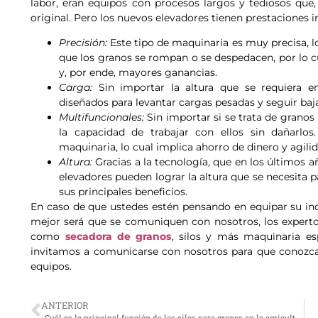
labor, eran equipos con procesos largos y tediosos que,
original. Pero los nuevos elevadores tienen prestaciones i
Precisión:
Este tipo de maquinaria es muy precisa, lo 
que los granos se rompan o se despedacen, por lo c
y, por ende, mayores ganancias.
Carga:
Sin importar la altura que se requiera en
diseñados para levantar cargas pesadas y seguir ba
Multifuncionales:
Sin importar si se trata de granos
la capacidad de trabajar con ellos sin dañarlos.
maquinaria, lo cual implica ahorro de dinero y agili
Altura:
Gracias a la tecnología, que en los últimos a
elevadores pueden lograr la altura que se necesita pa
sus principales beneficios.
En caso de que ustedes estén pensando en equipar su indu
mejor será que se comuniquen con nosotros, los expert
como
secadora de granos
, silos y más maquinaria es
invitamos a comunicarse con nosotros para que conozcan
equipos.
ANTERIOR
¿Cuál es la principal función de los silos para granos en la agricultura?