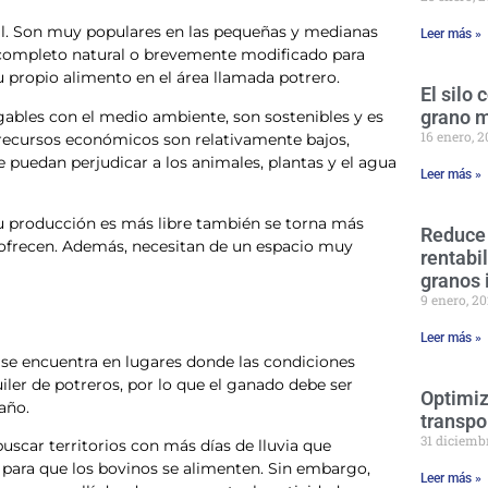
al. Son muy populares en las pequeñas y medianas
Leer más »
 completo natural o brevemente modificado para
 propio alimento en el área llamada potrero.
El silo
grano 
ables con el medio ambiente, son sostenibles y es
16 enero, 
s recursos económicos son relativamente bajos,
uedan perjudicar a los animales, plantas y el agua
Leer más »
u producción es más libre también se torna más
Reduce
e ofrecen. Además, necesitan de un espacio muy
rentabi
granos 
9 enero, 2
Leer más »
 se encuentra en lugares donde las condiciones
iler de potreros, por lo que el ganado debe ser
Optimiz
año.
transpo
31 diciemb
buscar territorios con más días de lluvia que
 para que los bovinos se alimenten. Sin embargo,
Leer más »