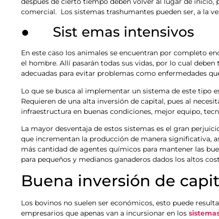
después de cierto tiempo deben volver al lugar de inicio, 
comercial. Los sistemas trashumantes pueden ser, a la vez
● Sist emas intensivos
En este caso los animales se encuentran por completo enc
el hombre. Allí pasarán todas sus vidas, por lo cual deben
adecuadas para evitar problemas como enfermedades que 
Lo que se busca al implementar un sistema de este tipo es
Requieren de una alta inversión de capital, pues al necesit
infraestructura en buenas condiciones, mejor equipo, tec
La mayor desventaja de estos sistemas es el gran perjuic
que incrementan la producción de manera significativa, 
más cantidad de agentes químicos para mantener las buen
para pequeños y medianos ganaderos dados los altos co
Buena inversión de capit
Los bovinos no suelen ser económicos, esto puede result
empresarios que apenas van a incursionar en los
sistema