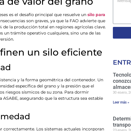
na de valor del grano
es es el desafío principal que resuelve un
silo para
onsecuencias son graves, ya que la FAO advierte que
 de la producción total en regiones agrícolas clave.
es un trámite operativo cualquiera, sino una de las
ersión.
inen un silo eficiente
ENTR
dad
Tecnolo
istencia y la forma geométrica del contenedor. Un
conozca
nsidad específica del grano y la presión que el
almace
los riesgos sísmicos de su zona. Para dormir
30 enero, 
 la ASABE, asegurando que la estructura sea estable
Leer más »
humedad
Determi
transpo
nar correctamente. Los sistemas actuales incorporan
23 enero, 