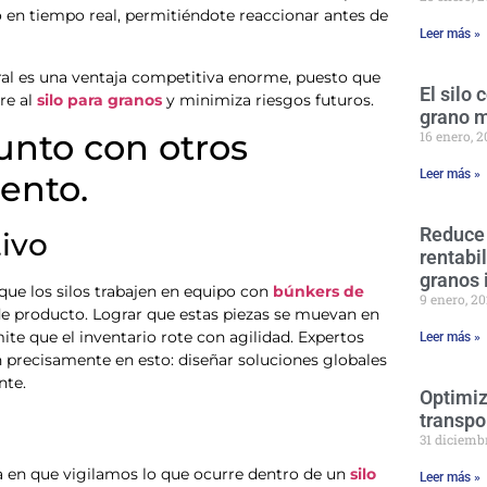
 en tiempo real, permitiéndote reaccionar antes de
Leer más »
al es una ventaja competitiva enorme, puesto que
El silo
re al
silo para granos
y minimiza riesgos futuros.
grano 
nto con otros
16 enero, 
Leer más »
ento.
Reduce
tivo
rentabi
granos 
 los silos trabajen en equipo con
búnkers de
9 enero, 2
 producto. Lograr que estas piezas se muevan en
mite que el inventario rote con agilidad. Expertos
Leer más »
 precisamente en esto: diseñar soluciones globales
nte.
Optimiz
transpo
31 diciemb
a en que vigilamos lo que ocurre dentro de un
silo
Leer más »