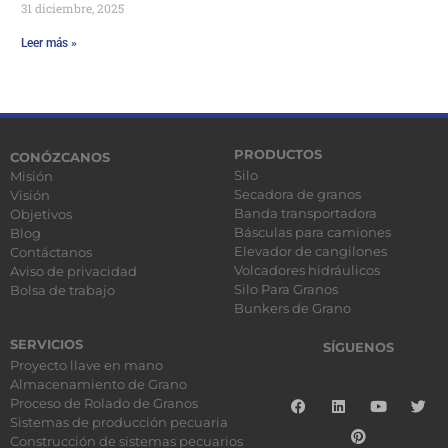
31 diciembre, 2025
Leer más »
PRODUCTOS
CONÓZCANOS
Silo
Misión
Secadora de granos
Visión
Banda transportadora
Objetivos
Básculas para camiones
Blog
Elevador de cangilones
Contáctanos
Volcadores hidráulicos
Aviso de privacidad
Silo Para Granos
Bolsa de trabajo
Bunkers de Grano
SERVICIOS
SÍGUENOS
Proyecto llave en mano
Almacenamiento de Grano
Proceso de Rolado de Granos
Sistemas de producción pecuaria
Construcción de sistemas pecuarios